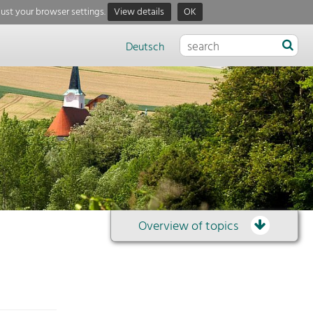
just your browser settings.
View details
OK
Deutsch
Overview of topics
Overview
of