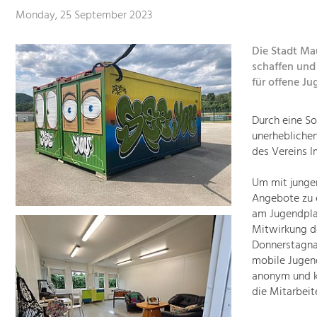
Monday, 25 September 2023
Die Stadt Mau
schaffen und 
für offene Ju
Durch eine So
unerheblichen
des Vereins I
Um mit junge
Angebote zu e
am Jugendpla
Mitwirkung de
Donnerstagna
mobile Jugend
anonym und ko
die Mitarbei