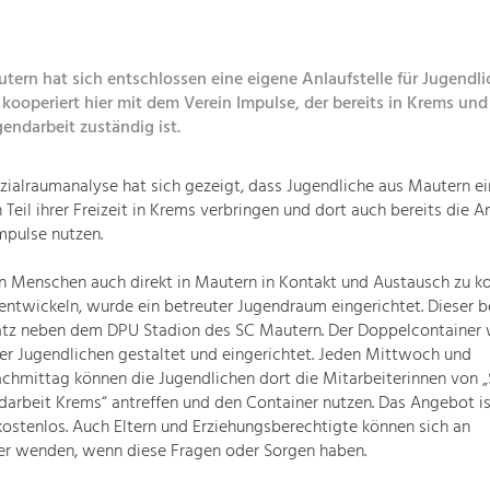
tern hat sich entschlossen eine eigene Anlaufstelle für Jugendli
kooperiert hier mit dem Verein Impulse, der bereits in Krems und
gendarbeit zuständig ist.
zialraumanalyse hat sich gezeigt, dass Jugendliche aus Mautern ei
 Teil ihrer Freizeit in Krems verbringen und dort auch bereits die 
mpulse nutzen.
n Menschen auch direkt in Mautern in Kontakt und Austausch zu 
ntwickeln, wurde ein betreuter Jugendraum eingerichtet. Dieser b
tz neben dem DPU Stadion des SC Mautern. Der Doppelcontainer 
r Jugendlichen gestaltet und eingerichtet. Jeden Mittwoch und
chmittag können die Jugendlichen dort die Mitarbeiterinnen von 
arbeit Krems“ antreffen und den Container nutzen. Das Angebot ist 
stenlos. Auch Eltern und Erziehungsberechtigte können sich an
ter wenden, wenn diese Fragen oder Sorgen haben.