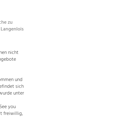
topics
che zu
Development
 Langenlois
within
our
region
nen nicht
is
Angebote
extremely
diverse.
Which
kommen und
is
efindet sich
why
wurde unter
we
provide
„See you
you
freiwillig,
with
an
overview