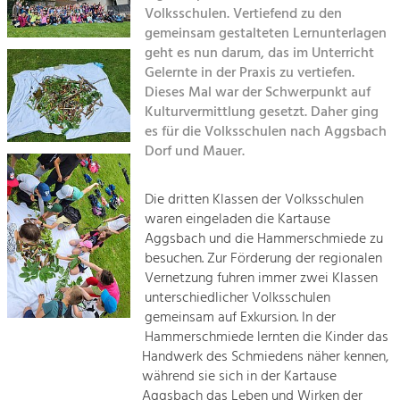
Managing and Caring for the Cultural
Sitemap
Volksschulen. Vertiefend zu den
Landscape.
gemeinsam gestalteten Lernunterlagen
Kontakt
geht es nun darum, das im Unterricht
Tourism
Gelernte in der Praxis zu vertiefen.
Offer Development and Positioning
Dieses Mal war der Schwerpunkt auf
Kulturvermittlung gesetzt. Daher ging
es für die Volksschulen nach Aggsbach
Art & Culture
Dorf und Mauer.
Crafts, Science and Research.
Die dritten Klassen der Volksschulen
Social Affairs, Education
waren eingeladen die Kartause
Aggsbach und die Hammerschmiede zu
& Identity
besuchen. Zur Förderung der regionalen
Equality, Youth and Integration.
Vernetzung fuhren immer zwei Klassen
Mobility & Energy
unterschiedlicher Volksschulen
gemeinsam auf Exkursion. In der
Climate Change, Public Transport and
Renewable Energy.
Hammerschmiede lernten die Kinder das
Handwerk des Schmiedens näher kennen,
Economy
während sie sich in der Kartause
Aggsbach das Leben und Wirken der
Increase in Regional Value Added.