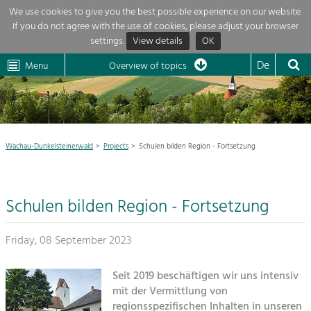
We use cookies to give you the best possible experience on our website.
If you do not agree with the use of cookies, please adjust your browser
Overview of topics
settings.
View details
OK
Wachau-
Wachau
Dunkelsteinerwald
Klima
Dunkelsteinerwald
Cultural
De
Menu
Landscape
Overview of topics
Development within our region is extremely diverse. Which is why we
News
provide you with an overview of our main topics here. For more

information, simply click on the topic to see all projects in this context.
Region

Wachau-Dunkelsteinerwald
Projects
Schulen bilden Region - Fortsetzung
Projects
Nature & Landscape
LEADER

Conservation
Schulen bilden Region - Fortsetzung
Maintenance, Regulation and Further
My project

Development.
Building Culture
Friday, 08 September 2023
Site, Building Culture and Sustainable
Suche
Settlements.
Seit 2019 beschäftigen wir uns intensiv
Impressum
mit der Vermittlung von
Agriculture & Forestry
regionsspezifischen Inhalten in unseren