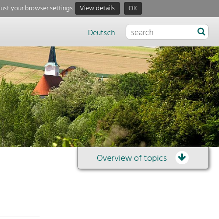
just your browser settings.
View details
OK
Deutsch
Overview of topics
Overview
of