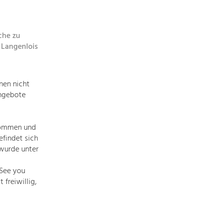
topics
che zu
Development
 Langenlois
within
our
region
nen nicht
is
Angebote
extremely
diverse.
Which
kommen und
is
efindet sich
why
wurde unter
we
provide
„See you
you
freiwillig,
with
an
overview