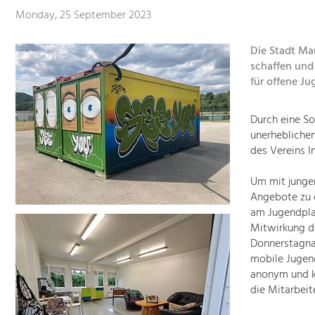
Monday, 25 September 2023
Die Stadt Mau
schaffen und 
für offene Ju
Durch eine So
unerheblichen
des Vereins I
Um mit junge
Angebote zu e
am Jugendpla
Mitwirkung de
Donnerstagna
mobile Jugend
anonym und ko
die Mitarbei