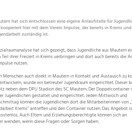
tern hat sich entschlossen eine eigene Anlaufstelle für Jugendli
kooperiert hier mit dem Verein Impulse, der bereits in Krems und
gendarbeit zuständig ist.
zialraumanalyse hat sich gezeigt, dass Jugendliche aus Mautern ei
 Teil ihrer Freizeit in Krems verbringen und dort auch bereits die 
mpulse nutzen.
n Menschen auch direkt in Mautern in Kontakt und Austausch zu 
ntwickeln, wurde ein betreuter Jugendraum eingerichtet. Dieser b
tz neben dem DPU Stadion des SC Mautern. Der Doppelcontainer 
r Jugendlichen gestaltet und eingerichtet. Jeden Mittwoch und
chmittag können die Jugendlichen dort die Mitarbeiterinnen von 
arbeit Krems“ antreffen und den Container nutzen. Das Angebot ist 
stenlos. Auch Eltern und Erziehungsberechtigte können sich an
ter wenden, wenn diese Fragen oder Sorgen haben.